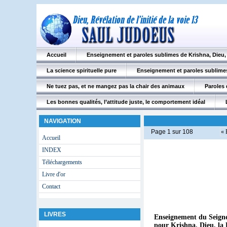
Accueil
Enseignement et paroles sublimes de Krishna, Dieu
La science spirituelle pure
Enseignement et paroles sublimes
Ne tuez pas, et ne mangez pas la chair des animaux
Paroles 
Les bonnes qualités, l’attitude juste, le comportement idéal
NAVIGATION
Page 1 sur 108
« 
Accueil
INDEX
Téléchargements
Livre d'or
Contact
LIVRES
Enseignement du Seigneu
pour Krishna, Dieu, la