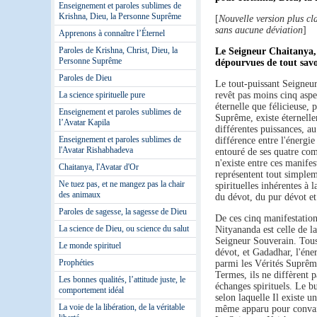
Enseignement et paroles sublimes de
Krishna, Dieu, la Personne Suprême
[
Nouvelle version plus cla
sans aucune déviation
]
Apprenons à connaître l’Éternel
Paroles de Krishna, Christ, Dieu, la
Le Seigneur Chaitanya, l
Personne Suprême
dépourvues de tout savoi
Paroles de Dieu
Le tout-puissant Seigneur
revêt pas moins cinq aspec
La science spirituelle pure
éternelle que félicieuse,
Enseignement et paroles sublimes de
Suprême, existe éternelle
l’Avatar Kapila
différentes puissances, au
Enseignement et paroles sublimes de
différence entre l'énergi
l'Avatar Rishabhadeva
entouré de ses quatre co
n'existe entre ces manife
Chaitanya, l'Avatar d'Or
représentent tout simplem
Ne tuez pas, et ne mangez pas la chair
spirituelles inhérentes à 
des animaux
du dévot, du pur dévot et
Paroles de sagesse, la sagesse de Dieu
De ces cinq manifestation
La science de Dieu, ou science du salut
Nityananda est celle de 
Seigneur Souverain. Tous 
Le monde spirituel
dévot, et Gadadhar, l'éne
Prophéties
parmi les Vérités Suprêm
Termes, ils ne diffèrent 
Les bonnes qualités, l’attitude juste, le
échanges spirituels. Le bu
comportement idéal
selon laquelle Il existe 
La voie de la libération, de la véritable
même apparu pour convainc