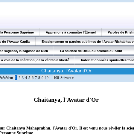
, la Personne Suprême
Apprenons à connaître l’Éternel
Paroles de Krish
 de l’Avatar Kapila
Enseignement et paroles sublimes de l'Avatar Rishabhade
de sagesse, la sagesse de Dieu
La science de Dieu, ou science du salut
La voie de la libération, de la véritable liberté
Index et données spirituelles fo
Chaitanya, l'Avatar d'Or
Précédent
1
2
3
4
5
6
7
8
9
10
...
108
Suivant »
Chaitanya, l'Avatar d'Or
r Chaitanya Mahaprabhu, l'Avatar d'Or. Il est venu nous révéler la scie
 Personne Suprême.