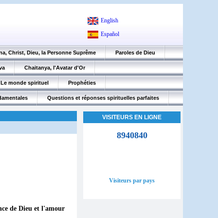
English
Español
na, Christ, Dieu, la Personne Suprême
Paroles de Dieu
va
Chaitanya, l'Avatar d'Or
Le monde spirituel
Prophéties
ndamentales
Questions et réponses spirituelles parfaites
VISITEURS EN LIGNE
8940840
Visiteurs par pays
nce de Dieu et l'amour