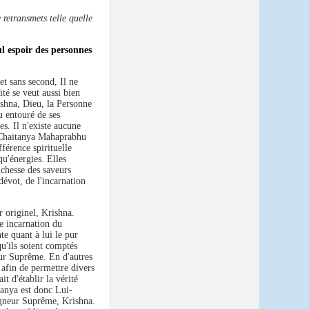
 retransmets telle quelle
ul espoir des personnes
et sans second, Il ne
ité se veut aussi bien
ishna, Dieu, la Personne
u entouré de ses
es. Il n'existe aucune
e Chaitanya Mahaprabhu
érence spirituelle
qu'énergies. Elles
ichesse des saveurs
dévot, de l'incarnation
r originel, Krishna.
e incarnation du
te quant à lui le pur
qu'ils soient comptés
eur Suprême. En d'autres
 afin de permettre divers
t d'établir la vérité
tanya est donc Lui-
eigneur Suprême, Krishna.