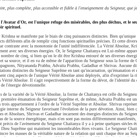
ire, plus complète, plus accessible et fidèle à l'enseignement du Seigneur, que je
'Avatar d'Or, est l'unique refuge des misérables, des plus déchus, et le se
r spirituel.
 Krishna se manifeste par le biais de cinq puissances distinctes. Bien qu'unique 
ts différents afin de remplir cinq fonctions spirituelles précises. Et cette divers
 par contraste avec la monotonie de l'unité indifférenciée. La Vérité Absolue, Kr
ment avec ses diverses énergies. Or, le Seigneur Chaitanya est Lui-même appar
 nombre de cinq, si bien qu'on le dit être Krishna entouré de ses diverses énergi
e et sa source, et il en va de même de l'apparition du Seigneur sous la forme d
mpagnons, Nityananda Prabhu, Advaita Prabhu, Gadadhar et Shrivas. Aucune diff
stations distinctes du Seigneur Suprême en tant qu'incarnation, qu'émanation et 
ent cinq aspects de l'unique Vérité Absolue ainsi déployés, afin d'exprimer la r
la Vérité Absolue. Il s'agit respectivement de la forme du dévot, de l'identité du 
 de l'énergie dévotionnelle.
s de la variété de la Vérité Absolue, la forme de Chaitanya est celle du Seigneu
la première émanation du Seigneur Suprême et, de même, Advaita Prabhu est un
trois appartiennent à l'ordre de la Vérité Suprême et Absolue. Shrivas représen
rgie interne du Seigneur favorisant l'évolution de la pure dévotion. Ainsi, bien 
es et Absolues, Shrivas et Gadadhar incarnent des énergies distinctes du Seign
pas de la source énergétique, mais n'en sont pas moins différemment manifestés,
t précis de l'avènement du Seigneur Chaitanya il y a à peine quelques siècles étai
un Dieu Suprême qui maintient les innombrables êtres vivants. Le Seigneur Chai
re les masses de la véritable nature de la relation qui unit chaque être au S