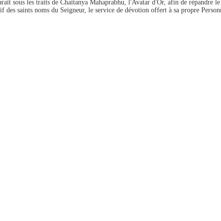
aît sous les traits de Chaitanya Mahaprabhu, l'Avatar d'Or, afin de répandre le
tif des saints noms du Seigneur, le service de dévotion offert à sa propre Perso