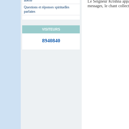
liberté
Le Seigneur Krishna appar
messages, le chant collec
Questions et réponses spirituelles
parfaites
VISITEURS
8940840