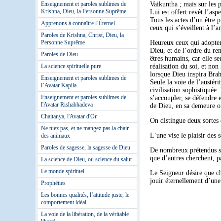
Enseignement et paroles sublimes de
Vaikuntha
; mais sur les 
Krishna, Dieu, la Personne Suprême
Lui est offert revêt l’as
Tous les actes d’un être 
Apprenons à connaître l’Éternel
ceux qui s’éveillent à l’
Paroles de Krishna, Christ, Dieu, la
Personne Suprême
Heureux ceux qui adoptent 
Dieu, et de l’ordre du re
Paroles de Dieu
êtres humains, car elle se
La science spirituelle pure
réalisation du soi, et non
lorsque Dieu inspira Brah
Enseignement et paroles sublimes de
Seule la voie de l’austér
l’Avatar Kapila
civilisation sophistiquée.
Enseignement et paroles sublimes de
s’accoupler, se défendre e
l'Avatar Rishabhadeva
de Dieu, en sa demeure o
Chaitanya, l'Avatar d'Or
On distingue deux sortes 
Ne tuez pas, et ne mangez pas la chair
L’une vise le plaisir des se
des animaux
Paroles de sagesse, la sagesse de Dieu
De nombreux prétendus spir
que d’autres cherchent, pa
La science de Dieu, ou science du salut
Le monde spirituel
Le Seigneur désire que ch
jouir éternellement d’une 
Prophéties
Les bonnes qualités, l’attitude juste, le
comportement idéal
La voie de la libération, de la véritable