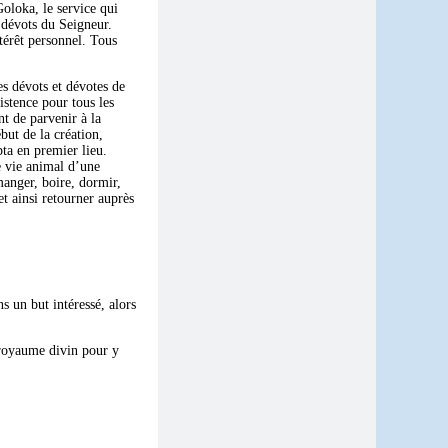
Goloka, le service qui
s dévots du Seigneur.
térêt personnel. Tous
des dévots et dévotes de
istence pour tous les
nt de parvenir à la
ébut de la création,
pta en premier lieu.
e vie animal d’une
 manger, boire, dormir,
et ainsi retourner auprès
s un but intéressé, alors
 royaume divin pour y