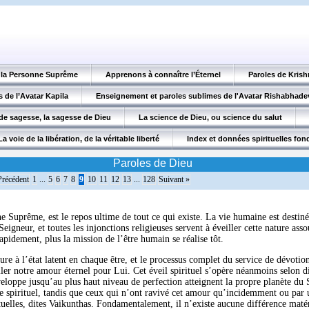
, la Personne Suprême
Apprenons à connaître l’Éternel
Paroles de Krish
 de l’Avatar Kapila
Enseignement et paroles sublimes de l'Avatar Rishabhade
de sagesse, la sagesse de Dieu
La science de Dieu, ou science du salut
La voie de la libération, de la véritable liberté
Index et données spirituelles fo
Paroles de Dieu
Précédent
1
...
5
6
7
8
9
10
11
12
13
...
128
Suivant »
e Suprême, est le repos ultime de tout ce qui existe. La vie humaine est destiné
Seigneur, et toutes les injonctions religieuses servent à éveiller cette nature asso
rapidement, plus la mission de l’être humain se réalise tôt.
 à l’état latent en chaque être, et le processus complet du service de dévotion
ler notre amour éternel pour Lui. Cet éveil spirituel s’opère néanmoins selon 
eloppe jusqu’au plus haut niveau de perfection atteignent la propre planète du
 spirituel, tandis que ceux qui n’ont ravivé cet amour qu’incidemment ou par u
ituelles, dites Vaikunthas. Fondamentalement, il n’existe aucune différence maté