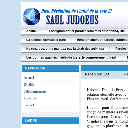
Accueil
Enseignement et paroles sublimes de Krishna, Dieu
La science spirituelle pure
Enseignement et paroles sublimes
Ne tuez pas, et ne mangez pas la chair des animaux
Paroles 
Les bonnes qualités, l’attitude juste, le comportement idéal
NAVIGATION
Page 9 sur 128
« 
Accueil
INDEX
Krishna, Dieu, la Personn
Téléchargements
relation éternelle avec le 
Livre d'or
Plus cet éveil s’effectue 
Contact
L’amour pour Dieu demeure
conçu de manière à réveil
l’amour pour Dieu se dév
LIVRES
Vrindavana dans le monde
gagnent les planètes spir