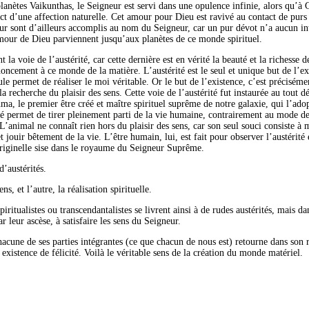
planètes Vaikunthas, le Seigneur est servi dans une opulence infinie, alors qu’à 
pect d’une affection naturelle. Cet amour pour Dieu est ravivé au contact de pur
pur sont d’ailleurs accomplis au nom du Seigneur, car un pur dévot n’a aucun in
amour de Dieu parviennent jusqu’aux planètes de ce monde spirituel.
la voie de l’austérité, car cette dernière est en vérité la beauté et la richesse 
noncement à ce monde de la matière. L’austérité est le seul et unique but de l’ex
ule permet de réaliser le moi véritable. Or le but de l’existence, c’est préciséme
 la recherche du plaisir des sens. Cette voie de l’austérité fut instaurée au tout d
ma, le premier être créé et maître spirituel suprême de notre galaxie, qui l’ado
ité permet de tirer pleinement parti de la vie humaine, contrairement au mode d
 L’animal ne connaît rien hors du plaisir des sens, car son seul souci consiste à
t jouir bêtement de la vie. L’être humain, lui, est fait pour observer l’austérité 
riginelle sise dans le royaume du Seigneur Suprême.
d’austérités.
ns, et l’autre, la réalisation spirituelle.
itualistes ou transcendantalistes se livrent ainsi à de rudes austérités, mais dan
r leur ascèse, à satisfaire les sens du Seigneur.
acune de ses parties intégrantes (ce que chacun de nous est) retourne dans son
existence de félicité. Voilà le véritable sens de la création du monde matériel.