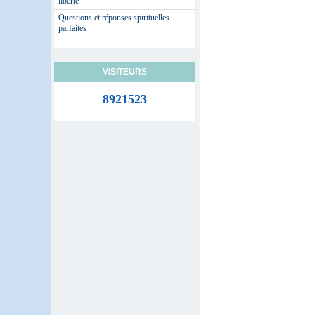
liberté
Questions et réponses spirituelles
parfaites
VISITEURS
8921523