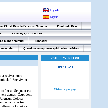
English
Español
na, Christ, Dieu, la Personne Suprême
Paroles de Dieu
va
Chaitanya, l'Avatar d'Or
Le monde spirituel
Prophéties
ndamentales
Questions et réponses spirituelles parfaites
VISITEURS EN LIGNE
8921523
e à raviver notre
upie de l’être vivant.
Visiteurs par pays
 offert au Seigneur est
divers degrés. Ceux dont
 Seigneur, Goloka
n contact spirituel
rielle entre Goloka et