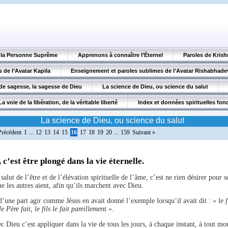
, la Personne Suprême
Apprenons à connaître l’Éternel
Paroles de Krish
 de l’Avatar Kapila
Enseignement et paroles sublimes de l'Avatar Rishabhade
de sagesse, la sagesse de Dieu
La science de Dieu, ou science du salut
La voie de la libération, de la véritable liberté
Index et données spirituelles fo
La science de Dieu, ou science du salut
Précédent
1
...
12
13
14
15
16
17
18
19
20
...
159
Suivant »
c’est être plongé dans la vie éternelle.
 salut de l’être et de l’élévation spirituelle de l’âme, c’est ne rien désirer pou
e les autres aient, afin qu’ils marchent avec Dieu.
’une part agir comme Jésus en avait donné l’exemple lorsqu’il avait dit :
« le f
e Père fait, le fils le fait pareillement »
.
 Dieu c’est appliquer dans la vie de tous les jours, à chaque instant, à tout mom