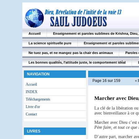
Accueil
Enseignement et paroles sublimes de Krishna, Dieu
La science spirituelle pure
Enseignement et paroles sublimes
Ne tuez pas, et ne mangez pas la chair des animaux
Paroles 
Les bonnes qualités, l’attitude juste, le comportement idéal
NAVIGATION
Page 16 sur 159
« 
Accueil
INDEX
Marcher avec Dieu, 
Téléchargements
Livre d'or
La clé de la libération ou
avec bienveillance à ce qu
Contact
Marcher avec Dieu c’est d
Père faire, et tout ce que l
LIVRES
D’autre part, marcher avec