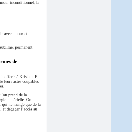
mour inconditionnel, la
vir avec amour et
r sublime, permanent,
formes de
ts offerts à Krishna. En
de leurs actes coupables
es.
u’on prend de la
ergie matérielle. On
a, qui ne mange que de la
, et dégager l’accès au