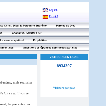
English
Español
na, Christ, Dieu, la Personne Suprême
Paroles de Dieu
va
Chaitanya, l'Avatar d'Or
Le monde spirituel
Prophéties
ndamentales
Questions et réponses spirituelles parfaites
VISITEURS EN LIGNE
8934397
r soi-même, mais souhaiter
Visiteurs par pays
ils fait ce qu’il voit le
ent, les préceptes, les