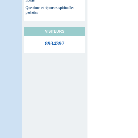
liberté
Questions et réponses spirituelles
parfaites
VISITEURS
8934397