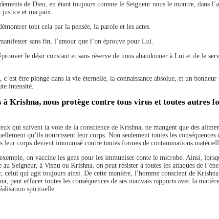
ndements de Dieu, en étant toujours comme le Seigneur nous le montre, dans l’a
a justice et ma paix.
montrer tout cela par la pensée, la parole et les actes.
manifester sans fin, l’amour que l’on éprouve pour Lui.
prouver le désir constant et sans réserve de nous abandonner à Lui et de le ser
 c’est être plongé dans la vie éternelle, la connaissance absolue, et un bonheu
te intensité.
s à Krishna, nous protège contre tous virus et toutes autres 
eux qui suivent la voie de la conscience de Krishna, ne mangent que des alimen
ituellement qu’ils nourrissent leur corps. Non seulement toutes les conséquences 
is leur corps devient immunisé contre toutes formes de contaminations matériell
exemple, on vaccine les gens pour les immuniser conte le microbe. Ainsi, lorsq
e au Seigneur, à Visnu ou Krishna, on peut résister à toutes les attaques de l’én
, celui qui agit toujours ainsi. De cette manière, l’homme conscient de Krishn
hna, peut effacer toutes les conséquences de ses mauvais rapports avec la matière
alisation spirituelle.