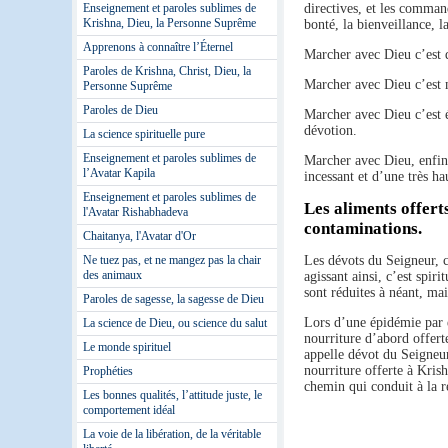
Enseignement et paroles sublimes de
directives, et les comma
Krishna, Dieu, la Personne Suprême
bonté, la bienveillance, l
Apprenons à connaître l’Éternel
Marcher avec Dieu c’est dé
Paroles de Krishna, Christ, Dieu, la
Marcher avec Dieu c’est 
Personne Suprême
Paroles de Dieu
Marcher avec Dieu c’est é
dévotion.
La science spirituelle pure
Enseignement et paroles sublimes de
Marcher avec Dieu, enfin,
l’Avatar Kapila
incessant et d’une très hau
Enseignement et paroles sublimes de
Les aliments offert
l'Avatar Rishabhadeva
contaminations.
Chaitanya, l'Avatar d'Or
Ne tuez pas, et ne mangez pas la chair
Les dévots du Seigneur, c
des animaux
agissant ainsi, c’est spir
sont réduites à néant, ma
Paroles de sagesse, la sagesse de Dieu
Lors d’une épidémie par 
La science de Dieu, ou science du salut
nourriture d’abord offert
Le monde spirituel
appelle dévot du Seigneur
nourriture offerte à Kris
Prophéties
chemin qui conduit à la ré
Les bonnes qualités, l’attitude juste, le
comportement idéal
La voie de la libération, de la véritable