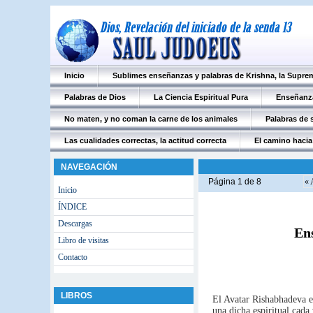
Inicio
Sublimes enseñanzas y palabras de Krishna, la Supre
Palabras de Dios
La Ciencia Espiritual Pura
Enseñanza
No maten, y no coman la carne de los animales
Palabras de s
Las cualidades correctas, la actitud correcta
El camino hacia 
NAVEGACIÓN
Página 1 de 8
« 
Inicio
ÍNDICE
Descargas
En
Libro de visitas
Contacto
LIBROS
El Avatar Rishabhadeva e
una dicha espiritual cada