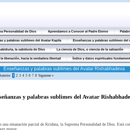
ma Personalidad de Dios
Aprendamos a Conocer al Padre Eterno
Palabr
s y palabras sublimes del Avatar Kapila
Enseñanzas y palabras sublimes del
abiduria, la sabiduria de Dios
La ciencia de Dios, o ciencia de la salvación
la liberación, hacia la verdadera libertad
Índice y datos espirituales fundamen
Enseñanzas y palabras sublimes del Avatar Rishabhadeva
Anterior
1
2
3
4
5
6
7
8
Siguiente »
señanzas y palabras sublimes del Avatar Rishabhad
s una emanación parcial de Krishna, la Suprema Personalidad de Dios. Está c
 vez mayor.