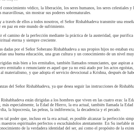
l conocimiento védico, la liberación, los seres humanos, los seres celestiales y 
 maravillosas, sin mostrar sus poderes sobrenaturales.
 y a través de ellos a todos nosotros, el Señor Rishabhadeva transmite una enseñ
r en paz en este mundo de sufrimiento.
ir el camino de la perfección mediante la práctica de la austeridad, que purifica
iritual eterna y siempre creciente.
zas dadas por el Señor Soberano Rishabhadeva a sus propios hijos no estaban ex
oseían una buena educación, una gran cultura y un conocimiento de un nivel muy
rigidas más bien a los ermitaños, también llamados renunciantes, que aspiran a
ero ermitaño o renunciante es aquel que ya no está atado por los actos egoístas,
y al materialismo, y que adopta el servicio devocional a Krishna, después de hab
anzas del Señor Rishabhadeva, ya que desea seguir las instrucciones de Rishabha
Rishabhadeva están dirigidas a los hombres que viven en las cuatro eras: la E
, más especialmente, la Edad de Hierro, la era actual, también llamada la Eda
rdia, la hipocresía, las peleas, la indiferencia, la decadencia y el pecado.
en tal poder que, incluso en la era actual, es posible alcanzar la perfección si
s maestros espirituales perfectos o escuchándolos atentamente. En Su inefable m
nocimiento de la verdadera identidad del ser, así como el propósito de la exist