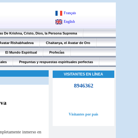
Français
English
as De Krishna, Cristo, Dios, la Persona Suprema
 Avatar Rishabhadeva
Chaitanya, el Avatar de Oro
El Mundo Espiritual
Profecías
tales
Preguntas y respuestas espirituales perfectas
VISITANTES EN LÍNEA
8946362
eva
Visitantes por país
ompletamente inmerso en