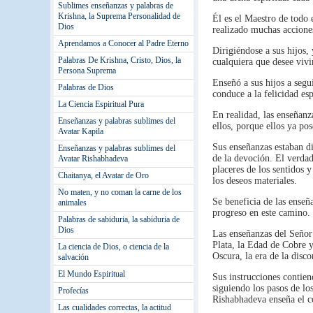
Sublimes enseñanzas y palabras de
Krishna, la Suprema Personalidad de
Él es el Maestro de todo e
Dios
realizado muchas acciones
Aprendamos a Conocer al Padre Eterno
Dirigiéndose a sus hijos,
Palabras De Krishna, Cristo, Dios, la
cualquiera que desee vivi
Persona Suprema
Enseñó a sus hijos a segu
Palabras de Dios
conduce a la felicidad esp
La Ciencia Espiritual Pura
En realidad, las enseñan
Enseñanzas y palabras sublimes del
ellos, porque ellos ya p
Avatar Kapila
Sus enseñanzas estaban di
Enseñanzas y palabras sublimes del
de la devoción. El verdad
Avatar Rishabhadeva
placeres de los sentidos 
Chaitanya, el Avatar de Oro
los deseos materiales.
No maten, y no coman la carne de los
Se beneficia de las enseñ
animales
progreso en este camino.
Palabras de sabiduria, la sabiduria de
Dios
Las enseñanzas del Señor 
Plata, la Edad de Cobre y
La ciencia de Dios, o ciencia de la
Oscura, la era de la disco
salvación
El Mundo Espiritual
Sus instrucciones contien
siguiendo los pasos de lo
Profecías
Rishabhadeva enseña el co
Las cualidades correctas, la actitud