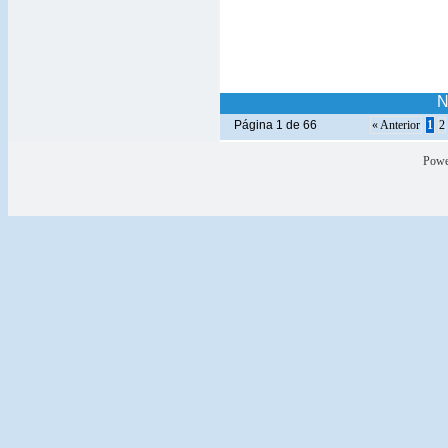
N
Página 1 de 66
« Anterior
1
2
Powe