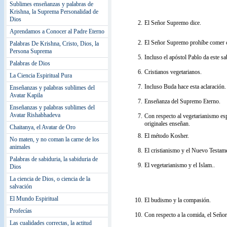
Sublimes enseñanzas y palabras de
Krishna, la Suprema Personalidad de
Dios
2.
El Señor Supremo dice.
Aprendamos a Conocer al Padre Eterno
2.
El Señor Supremo prohíbe comer 
Palabras De Krishna, Cristo, Dios, la
Persona Suprema
5.
Incluso el apóstol Pablo da este sa
Palabras de Dios
6.
Cristianos vegetarianos.
La Ciencia Espiritual Pura
7.
Incluso Buda hace esta aclaración.
Enseñanzas y palabras sublimes del
Avatar Kapila
7.
Enseñanza del Supremo Eterno.
Enseñanzas y palabras sublimes del
Avatar Rishabhadeva
7.
Con respecto al vegetarianismo espi
originales enseñan.
Chaitanya, el Avatar de Oro
8.
El método Kosher.
No maten, y no coman la carne de los
animales
8.
El cristianismo y el Nuevo Testam
Palabras de sabiduria, la sabiduria de
9.
El vegetarianismo y el Islam..
Dios
La ciencia de Dios, o ciencia de la
salvación
El Mundo Espiritual
10.
El budismo y la compasión.
Profecías
10.
Con respecto a la comida, el Señor
Las cualidades correctas, la actitud