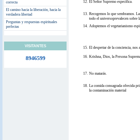
12.
El Señor Supremo especifica.
correcta
El camino hacia la liberación, hacia la
13.
Recogemos lo que sembramos. Las 
verdadera libertad
todo el universoprevalecen sobre 
Preguntas y respuestas espirituales
14.
Adoptemos el vegetarianismo espir
perfectas
VISITANTES
15.
El despertar de la conciencia, nos 
16.
Krishna, Dios, la Persona Suprema
8946599
17.
No matarás.
18.
La comida consagrada ofrecida pr
la contaminación material