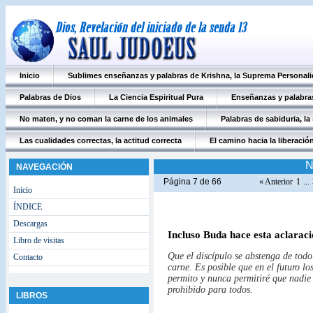
Inicio
Sublimes enseñanzas y palabras de Krishna, la Suprema Personali
Palabras de Dios
La Ciencia Espiritual Pura
Enseñanzas y palabras
No maten, y no coman la carne de los animales
Palabras de sabiduria, la
Las cualidades correctas, la actitud correcta
El camino hacia la liberación
N
NAVEGACIÓN
Página 7 de 66
« Anterior
1
...
Inicio
ÍNDICE
Descargas
Incluso Buda hace esta aclaraci
Libro de visitas
Que el discípulo se abstenga de todo
Contacto
carne. Es posible que en el futuro l
permito y nunca permitiré que nadie
prohibido para todos.
LIBROS