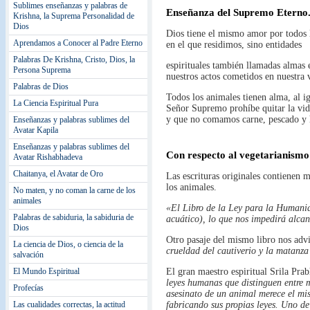
Sublimes enseñanzas y palabras de
Enseñanza del Supremo Eterno
Krishna, la Suprema Personalidad de
Dios
Dios tiene el mismo amor por todos l
Aprendamos a Conocer al Padre Eterno
en el que residimos, sino entidades
Palabras De Krishna, Cristo, Dios, la
espirituales también llamadas almas
Persona Suprema
nuestros actos cometidos en nuestra 
Palabras de Dios
Todos los animales tienen alma, al ig
La Ciencia Espiritual Pura
Señor Supremo prohíbe quitar la vid
y que no comamos carne, pescado y 
Enseñanzas y palabras sublimes del
Avatar Kapila
Enseñanzas y palabras sublimes del
Con respecto al vegetarianismo e
Avatar Rishabhadeva
Chaitanya, el Avatar de Oro
Las escrituras originales contienen
los animales.
No maten, y no coman la carne de los
animales
«El Libro de la Ley para la Humani
Palabras de sabiduria, la sabiduria de
acuático), lo que nos impedirá alcan
Dios
Otro pasaje del mismo libro nos adv
La ciencia de Dios, o ciencia de la
crueldad del cautiverio y la matanz
salvación
El Mundo Espiritual
El gran maestro espiritual Srila Pra
leyes humanas que distinguen entre 
Profecías
asesinato de un animal merece el mis
Las cualidades correctas, la actitud
fabricando sus propias leyes. Uno d