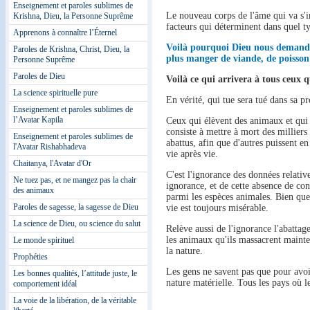
Enseignement et paroles sublimes de
Le nouveau corps de l'âme qui va s'inc
Krishna, Dieu, la Personne Suprême
facteurs qui déterminent dans quel ty
Apprenons à connaître l’Éternel
Voilà pourquoi Dieu nous demande 
Paroles de Krishna, Christ, Dieu, la
plus manger de viande, de poisson
Personne Suprême
Paroles de Dieu
Voilà ce qui arrivera à tous ceux q
La science spirituelle pure
En vérité, qui tue sera tué dans sa p
Enseignement et paroles sublimes de
l’Avatar Kapila
Ceux qui élèvent des animaux et qui l
consiste à mettre à mort des milliers
Enseignement et paroles sublimes de
abattus, afin que d'autres puissent e
l'Avatar Rishabhadeva
vie après vie.
Chaitanya, l'Avatar d'Or
C'est l'ignorance des données relative
Ne tuez pas, et ne mangez pas la chair
ignorance, et de cette absence de con
des animaux
parmi les espèces animales. Bien que l
Paroles de sagesse, la sagesse de Dieu
vie est toujours misérable.
La science de Dieu, ou science du salut
Relève aussi de l'ignorance l'abatta
les animaux qu'ils massacrent mainten
Le monde spirituel
la nature.
Prophéties
Les gens ne savent pas que pour avoi
Les bonnes qualités, l’attitude juste, le
nature matérielle. Tous les pays où l
comportement idéal
La voie de la libération, de la véritable