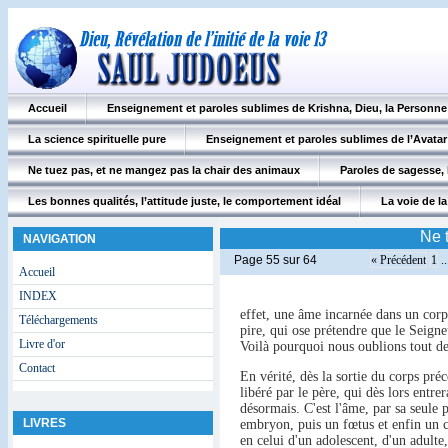
Accueil
Enseignement et paroles sublimes de Krishna, Dieu, la Personn
La science spirituelle pure
Enseignement et paroles sublimes de l’Avatar
Ne tuez pas, et ne mangez pas la chair des animaux
Paroles de sagesse, 
Les bonnes qualités, l’attitude juste, le comportement idéal
La voie de la 
Ne 
NAVIGATION
Page 55 sur 64
« Précédent
1
..
Accueil
INDEX
effet, une âme incarnée dans un corps
Téléchargements
pire, qui ose prétendre que le Seigne
Livre d'or
Voilà pourquoi nous oublions tout de
Contact
En vérité, dès la sortie du corps préc
libéré par le père, qui dès lors entr
désormais. C'est l'âme, par sa seule 
LIVRES
embryon, puis un fœtus et enfin un 
en celui d'un adolescent, d'un adulte,