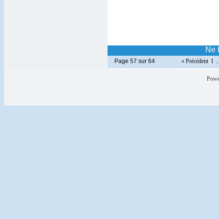
Ne 
Page 57 sur 64
« Précédent
1
..
Powe