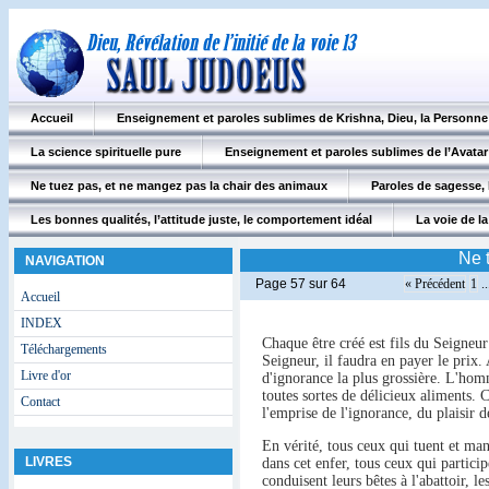
Accueil
Enseignement et paroles sublimes de Krishna, Dieu, la Personn
La science spirituelle pure
Enseignement et paroles sublimes de l’Avatar
Ne tuez pas, et ne mangez pas la chair des animaux
Paroles de sagesse, 
Les bonnes qualités, l’attitude juste, le comportement idéal
La voie de la 
Ne 
NAVIGATION
Page 57 sur 64
« Précédent
1
..
Accueil
INDEX
Chaque être créé est fils du Seigneu
Téléchargements
Seigneur, il faudra en payer le prix. 
Livre d'or
d'ignorance la plus grossière. L'hom
toutes sortes de délicieux aliments. 
Contact
l'emprise de l'ignorance, du plaisir 
En vérité, tous ceux qui tuent et man
LIVRES
dans cet enfer, tous ceux qui particip
conduisent leurs bêtes à l'abattoir, l