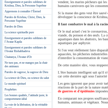
Enseignement et paroles sublimes de
vendent, les marins pécheurs qui les s
Krishna, Dieu, la Personne Suprême
humains carnivores qui les consomm
Apprenons à connaître l’Éternel
Si la masse des gens veut être sauvé 
développer la conscience de Krishna,
Paroles de Krishna, Christ, Dieu, la
Personne Suprême
Il faut combattre le mal à la racine
Paroles de Dieu
Or le mal actuel c'est le coronavirus,
La science spirituelle pure
viande, du poisson et des œufs. La co
Enseignement et paroles sublimes de
aquatiques dans les abattoirs, les bas
l’Avatar Kapila
aquatiques par asphyxie.
Enseignement et paroles sublimes de
Si l'on veut réellement faire disparaît
l'Avatar Rishabhadeva
aquacoles, les pêcheries industrielles
Chaitanya, l'Avatar d'Or
d'interdire la consommation de viand
Ne tuez pas, et ne mangez pas la chair
De cette manière sûre, vous stoppere
des animaux
Paroles de sagesse, la sagesse de Dieu
L'être humain intelligent sait qu'il n
car cette dernière agit sous l'autor
La science de Dieu, ou science du salut
Les gens ignorent que pour avoir tué
Le monde spirituel
réactions de la part de la nature mat
Prophéties
de guerres et d'épidémies
imposées 
Les bonnes qualités, l’attitude juste, le
En comparant nos propres souffrances
comportement idéal
humains, animaux et végétaux. Nous
La voie de la libération, de la véritable